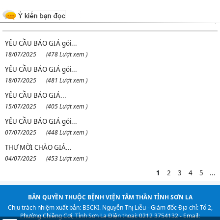
YÊU CẦU BÁO GIÁ gói...
18/07/2025
(478 Lượt xem )
YÊU CẦU BÁO GIÁ gói...
18/07/2025
(481 Lượt xem )
YÊU CẦU BÁO GIÁ...
15/07/2025
(405 Lượt xem )
YÊU CẦU BÁO GIÁ gói...
07/07/2025
(448 Lượt xem )
THƯ MỜI CHÀO GIÁ...
04/07/2025
(453 Lượt xem )
1
2
3
4
5
...
BẢN QUYỀN THUỘC BỆNH VIỆN TÂM THẦN TỈNH SƠN LA
Chịu trách nhiệm xuất bản: BSCKI. Nguyễn Thị Liễu - Giám đốc
Địa chỉ: Tổ 2,
Phường Chiềng Cơi, Tỉnh Sơn La
Điện thoại: 0212 3754132 - Email: