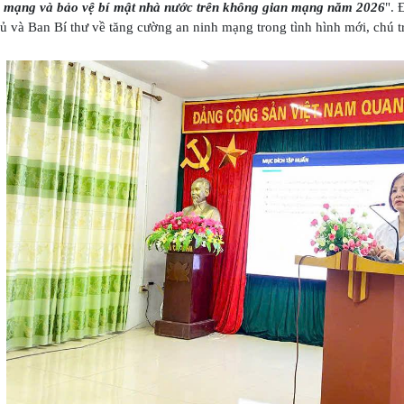
h mạng và bảo vệ bí mật nhà nước trên không gian mạng năm 2026
". 
ủ và Ban Bí thư về tăng cường an ninh mạng trong tình hình mới, chú tr