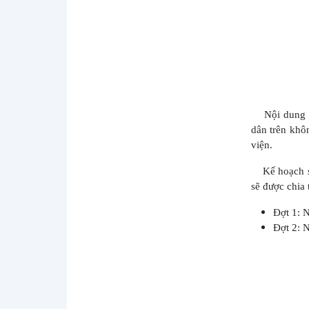
BỆNH VIỆN TÂM THẦN TỈNH SƠN LA
KỶ NIỆM NGÀY QUỐC TẾ ĐIỀU
DƯỠNG (12/05/1965 - 12/05/2026)
BỆNH VIỆN TÂM THẦN TỈNH SƠN LA
TỔ CHỨC BỒI DƯỠNG NGHIỆP VỤ
PCCC & CNCH NĂM 2026
BỆNH VIỆN TÂM THẦN TỈNH SƠN LA
Nội dung 
XIN TRÂN TRỌNG THÔNG BÁO LỊCH
NGHỈ LỄ "GIỖ TỔ HÙNG VƯƠNG VÀ
dân trên khô
30/4 -...
viện.
BỆNH VIỆN TÂM THẦN TỈNH SƠN LA
Kế hoạch sẽ 
TỔ CHỨC HỘI NGHỊ CÁN BỘ, VIÊN
CHỨC, NGƯỜI LAO ĐỘNG NĂM 2026
sẽ được chia 
BẢN THÔNG TIN THUỐC (Inosert-50)
Đợt 1: 
BỆNH VIỆN TÂM THẦN TỈNH SƠN LA
Đợt 2: 
TÍCH CỰC HƯỞNG ỨNG NGÀY SỨC
KHỎE TOÀN DÂN 2026
THÔNG BÁO CHƯƠNG TRÌNH KHÁM
SÀNG LỌC BỆNH TĂNG HUYẾT ÁP,
TIỂU ĐƯỜNG VÀ TƯ VẤN SỨC KHỎE
MIỄN PHÍ...