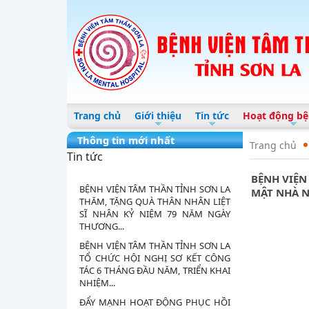
Thông báo Về việc bán thanh lý tài
sản công
BỆNH VIỆN TÂM THẦN TỈNH SƠN LA
TỔ CHỨC SINH HOẠT CHÍNH TRỊ
DƯỚI CỜ THÁNG 8 VÀ HỘI NGHỊ
NGHIÊN CỨU,...
BỆNH VIỆN TÂM THẦN TỈNH SƠN LA
TỔ CHỨC TẬP HUẤN “HƯỚNG DẪN
Trang chủ
Giới thiệu
Tin tức
Hoạt động bệ
GIAO TIẾP, ỨNG XỬ CỦA CÁN BỘ Y
TẾ”
Thông tin mới nhất
Trang chủ
BỮA CƠM CÔNG ĐOÀN – GẮN KẾT
Tin tức
ĐOÀN VIÊN, LAN TỎA YÊU THƯƠNG
BỆNH VIỆN
BỆNH VIỆN TÂM THẦN TỈNH SƠN LA
MẬT NHÀ 
THĂM, TẶNG QUÀ THÂN NHÂN LIỆT
SĨ NHÂN KỶ NIỆM 79 NĂM NGÀY
THƯƠNG...
BỆNH VIỆN TÂM THẦN TỈNH SƠN LA
TỔ CHỨC HỘI NGHỊ SƠ KẾT CÔNG
TÁC 6 THÁNG ĐẦU NĂM, TRIỂN KHAI
NHIỆM...
ĐẨY MẠNH HOẠT ĐỘNG PHỤC HỒI