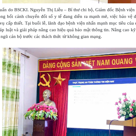
ấn do BSCKI. Nguyễn Thị Liễu – Bí thư chi bộ, Giám đốc Bệnh viện ch
ong bối cảnh chuyển đổi số y tế đang diễn ra mạnh mẽ, việc bảo vệ d
vụ cấp thiết. Tại buổi lễ, lãnh đạo bệnh viện nhấn mạnh mục tiêu của 
p luật và giải pháp nâng cao hiệu quả bảo mật thông tin. Nâng cao kỹ
 ngũ cán bộ trước các thách thức từ không gian mạng.