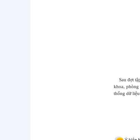
NHÓM THIỆN NGUYỆN “BẾP CƠM 0
ĐỒNG” TRAO 130 SUẤT BÁNH
CUỐN, CHẢ GIÒ CHO BỆNH NHÂN
TẠI BỆNH VIỆN TÂM...
BỆNH VIỆN TÂM THẦN TỈNH SƠN LA
TỔ CHỨC GẶP MẶT CHIA TAY CÁN BỘ
CHUYỂN CÔNG TÁC
BỆNH VIỆN TÂM THẦN TỈNH SƠN LA
HƯỞNG ỨNG KỶ NIỆM 10 NĂM
NGÀY CÔNG TÁC XÃ HỘI VIỆT NAM
(25/3/2016 -...
KỶ NIỆM 116 NĂM NGÀY QUỐC TẾ
Sau đợt tập
PHỤ NỮ (8/3/1910-8/3/2026) VÀ 1986
khoa, phòng 
NĂM KHỞI NGHĨA HAI BÀ TRƯNG
thống dữ liệu
CHÀO MỪNG KỶ NIỆM 71 NĂM
NGÀY THẦY THUỐC VIỆT NAM
(27/02/1955 – 27/02/2026)
Tết Nguyên đán Bính Ngọ 2026
Trường THPT Chuyên Sơn La thăm,
tặng quà nhân dịp Tết Nguyên đán
Bính Ngọ 2026