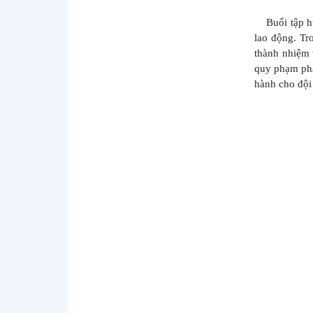
QUỐC TẾ THIẾU NHI 1/6
HƯỞNG ỨNG NGÀY THẾ GIỚI
Buổi tập hu
KHÔNG THUỐC LÁ 31/5 VÀ TUẦN LỄ
lao động. Tr
QUỐC GIA KHÔNG THUỐC LÁ NĂM
thành nhiệm 
2026 - CHUNG TAY...
quy phạm phá
BỆNH VIỆN TÂM THẦN TỈNH SƠN LA
hành cho đội
TỔ CHỨC TẬP HUẤN CÔNG TÁC BẢO
ĐẢM AN TOÀN, AN NINH MẠNG VÀ
BẢO VỆ BÍ...
BỆNH VIỆN TÂM THẦN TỈNH SƠN LA
TRÂN TRỌNG GỬI LỜI CẢM ƠN TỚI
CÁC NHÀ HẢO TÂM
BỆNH VIỆN TÂM THẦN TỈNH SƠN LA
THÔNG BÁO TUYỂN DỤNG LAO
ĐỘNG HỢP ĐỒNG
KỶ NIỆM 136 NĂM NGÀY SINH CHỦ
TỊCH HỒ CHÍ MINH (19/5/1890 –
19/5/2026)
BỆNH VIỆN TÂM THẦN TỈNH SƠN LA
HƯỞNG ỨNG NGÀY THẾ GIỚI
PHÒNG, CHỐNG TĂNG HUYẾT ÁP
17/05/2026 -...