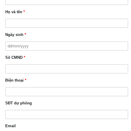
Họ và tên
*
Ngày sinh
*
Số CMND
*
Điện thoại
*
SĐT dự phòng
Email