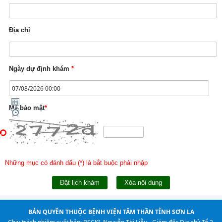
Địa chỉ
Ngày dự định khám
*
Mã bảo mật
*
Những mục có đánh dấu (
*
) là bắt buộc phải nhập
Đặt lịch khám
Xóa nội dung
BẢN QUYỀN THUỘC BỆNH VIỆN TÂM THẦN TỈNH SƠN LA