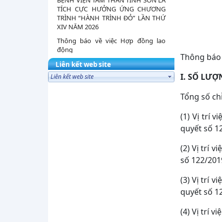
BỆNH VIỆN TÂM THẦN TỈNH SƠN LA
TÍCH CỰC HƯỞNG ỨNG CHƯƠNG
TRÌNH “HÀNH TRÌNH ĐỎ” LẦN THỨ
XIV NĂM 2026
Thông báo về việc Hợp đồng lao
động
Thông báo 
CHỦ ĐỘNG PHÒNG, CHỐNG THIÊN
Liên kết web site
TAI – BẢO VỆ SỨC KHỎE, AN TOÀN
I. SỐ LƯỢ
TÍNH MẠNG TRONG MÙA MƯA BÃO
NĂM 2026
Tổng số chỉ
HỘI NGHỊ CÔNG BỐ VÀ TRAO QUYẾT
ĐỊNH VỀ CÔNG TÁC CÁN BỘ
(1) Vị trí 
QUYẾT ĐỊNH Về việc ban hành tài
quyết số 1
liệu chuyên môn “Hướng dẫn quy
trình kỹ thuật về Tâm thần” áp
(2) Vị trí 
dụng...
số 122/20
QUYẾT ĐỊNH Về việc ban hành tài
liệu chuyên môn “hướng dẫn quy
(3) Vị trí 
trình kỹ thuật về tuần hoàn - tập...
quyết số 1
DANH MỤC KÈM YÊU CẦU BÁO GIÁ
(4) Vị trí v
BỘ Y TẾ THÔNG BÁO PHÁT ĐỘNG