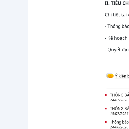
II. TIÊU 
BỆNH VIỆN TÂM THẦN TỈNH SƠN LA
HƯỞNG ỨNG NGÀY THẾ GIỚI
Chi tiết tạ
PHÒNG, CHỐNG TĂNG HUYẾT ÁP
17/05/2026 -...
- Thông bá
BỆNH VIỆN TÂM THẦN TỈNH SƠN LA
KỶ NIỆM NGÀY QUỐC TẾ ĐIỀU
- Kế hoạch
DƯỠNG (12/05/1965 - 12/05/2026)
BỆNH VIỆN TÂM THẦN TỈNH SƠN LA
- Quyết đị
TỔ CHỨC BỒI DƯỠNG NGHIỆP VỤ
PCCC & CNCH NĂM 2026
BỆNH VIỆN TÂM THẦN TỈNH SƠN LA
XIN TRÂN TRỌNG THÔNG BÁO LỊCH
NGHỈ LỄ "GIỖ TỔ HÙNG VƯƠNG VÀ
30/4 -...
BỆNH VIỆN TÂM THẦN TỈNH SƠN LA
TỔ CHỨC HỘI NGHỊ CÁN BỘ, VIÊN
THÔNG BÁO
CHỨC, NGƯỜI LAO ĐỘNG NĂM 2026
24/07/2026
BẢN THÔNG TIN THUỐC (Inosert-50)
THÔNG BÁO
15/07/2026
BỆNH VIỆN TÂM THẦN TỈNH SƠN LA
TÍCH CỰC HƯỞNG ỨNG NGÀY SỨC
Thông báo 
KHỎE TOÀN DÂN 2026
24/06/2026