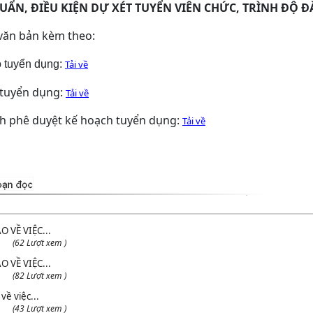
CHUẨN, ĐIỀU KIỆN DỰ XÉT TUYỂN VIÊN CHỨC, TRÌNH ĐỘ Đ
i văn bản kèm theo:
o tuyển dụng:
Tải về
 tuyển dụng:
Tải về
nh phê duyệt kế hoạch tuyển dụng:
Tải về
 VỀ VIỆC...
(62 Lượt xem )
 VỀ VIỆC...
(82 Lượt xem )
về việc...
(43 Lượt xem )