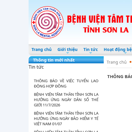
TỔ CHỨC HỘI NGHỊ SƠ KẾT CÔNG
TÁC 6 THÁNG ĐẦU NĂM, TRIỂN KHAI
NHIỆM...
ĐẨY MẠNH HOẠT ĐỘNG PHỤC HỒI
CHỨC NĂNG, NÂNG CAO CHẤT
LƯỢNG CHĂM SÓC NGƯỜI BỆNH
TÂM THẦN
THÔNG BÁO VỀ VIỆC GIA HẠN THỜI
GIAN NỘP HỒ SƠ TUYỂN DỤNG LẠO
Trang chủ
Giới thiệu
Tin tức
Hoạt động bệ
ĐỘNG HỢP ĐỒNG
Thông tin mới nhất
CHI BỘ BỆNH VIỆN TÂM THẦN TỈNH
Trang chủ
Tin tức
SƠN LA TỔ CHỨC LỄ KẾT NẠP ĐẢNG
VIÊN MỚI
THÔNG BÁO 
THÔNG BÁO VỀ VIỆC TUYỂN LAO
ĐỘNG HỢP ĐỒNG
BỆNH VIỆN TÂM THẦN TỈNH SƠN LA
HƯỞNG ỨNG NGÀY DÂN SỐ THẾ
GIỚI 11/7/2026
BỆNH VIỆN TÂM THẦN TỈNH SƠN LA
HƯỞNG ỨNG NGÀY BẢO HIỂM Y TẾ
VIỆT NAM 01/07