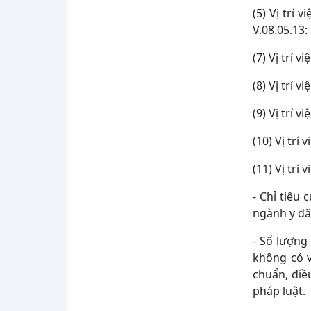
CUỘC THI “CƠ SỞ Y TẾ KHÔNG KHÓI
(5) Vị trí 
THUỐC LÁ” LẦN THỨ II
V.08.05.13: 
BỆNH VIỆN TÂM THẦN TỈNH SƠN LA
TỔ CHỨC TẶNG QUÀ NHÂN NGÀY
(7) Vị trí v
QUỐC TẾ THIẾU NHI 1/6
HƯỞNG ỨNG NGÀY THẾ GIỚI
(8) Vị trí 
KHÔNG THUỐC LÁ 31/5 VÀ TUẦN LỄ
QUỐC GIA KHÔNG THUỐC LÁ NĂM
(9) Vị trí 
2026 - CHUNG TAY...
BỆNH VIỆN TÂM THẦN TỈNH SƠN LA
(10) Vị trí
TỔ CHỨC TẬP HUẤN CÔNG TÁC BẢO
ĐẢM AN TOÀN, AN NINH MẠNG VÀ
(11) Vị trí
BẢO VỆ BÍ...
BỆNH VIỆN TÂM THẦN TỈNH SƠN LA
- Chỉ tiêu
TRÂN TRỌNG GỬI LỜI CẢM ƠN TỚI
ngành y đã 
CÁC NHÀ HẢO TÂM
BỆNH VIỆN TÂM THẦN TỈNH SƠN LA
- Số lượng
THÔNG BÁO TUYỂN DỤNG LAO
không có v
ĐỘNG HỢP ĐỒNG
chuẩn, điề
KỶ NIỆM 136 NĂM NGÀY SINH CHỦ
pháp luật.
TỊCH HỒ CHÍ MINH (19/5/1890 –
19/5/2026)